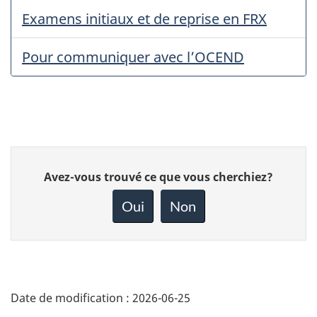
Examens initiaux et de reprise en FRX
Pour communiquer avec l’OCEND
Donnez
Avez-vous trouvé ce que vous cherchiez?
votre
rétroaction
Oui
Non
sur
cette
page
Date de modification :
2026-06-25