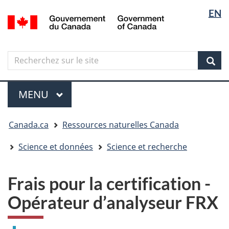
Sélectio
Langua
EN
Aller
Skip
Passer
/
de
selectio
au
to
à
Government
contenu
"About
la
la
of
principal
government"
version
Canada
langue
Search
Recherchez
HTML
sur
simplifiée
Sear
le
Menu
site
MENU
PRINCIPAL
Vous
Canada.ca
Ressources naturelles Canada
êtes
ici
Science et données
Science et recherche
Frais pour la certification -
Opérateur d’analyseur FRX