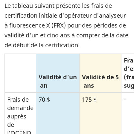
Le tableau suivant présente les frais de
certification initiale d'opérateur d'analyseur
à fluorescence X (FRX) pour des périodes de
validité d'un et cinq ans à compter de la date
de début de la certification.
Fra
d’
Validité d’un
Validité de 5
(fr
an
ans
sug
Frais
Frais de
70 $
175 $
-
demande
pour
auprès
la
de
certification
l’OCEND