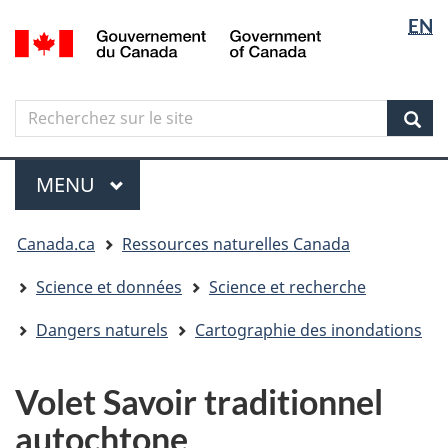
Sélectio
Langua
EN
Aller
Skip
Passer
/
de
selectio
au
to
à
Government
contenu
"About
la
la
of
principal
government"
version
Canada
langue
Search
Recherchez
HTML
sur
simplifiée
Sear
le
Menu
site
MENU
PRINCIPAL
Vous
Canada.ca
Ressources naturelles Canada
êtes
ici
Science et données
Science et recherche
Dangers naturels
Cartographie des inondations
Volet Savoir traditionnel
autochtone