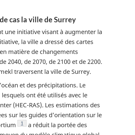
e cas la ville de Surrey
t une initiative visant à augmenter la
iative, la ville a dressé des cartes
ns en matière de changements
de 2040, de 2070, de 2100 et de 2200.
ekl traversent la ville de Surrey.
’océan et des précipitations. Le
esquels ont été utilisés avec le
nter (HEC-RAS). Les estimations des
s sur les guides d’orientation sur le
Note de bas de page
1
ortium
a réduit la portée des
au moyen du modèle climatique global