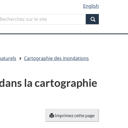
English
Search
echerchez
ur
Search
ite
aturels
Cartographie des inondations
dans la cartographie
Imprimez cette page