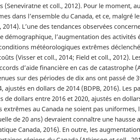
s (Seneviratne et coll., 2012). Pour le moment,
êmes dans l’ensemble du Canada, et ce, malgré 
ll., 2014). L’une des tendances observées concer
ce démographique, l’augmentation des activités
s conditions météorologiques extrêmes déclench
ts (Visser et coll., 2014; Field et coll., 2012). 
cords d’aide financière en cas de catastrophe (
enues sur des périodes de dix ans ont passé de 39
14, ajustés en dollars de 2014 (BDPB, 2016). Les
 de dollars entre 2016 et 2020, ajustés en dollar
ns extrêmes au Canada ne soient pas uniformes, l
tuelle de 20 ans) devraient connaître une hausse
que Canada, 2016). En outre, les augmentations
rtaines régions du Canada (Atkinson et coll., 2