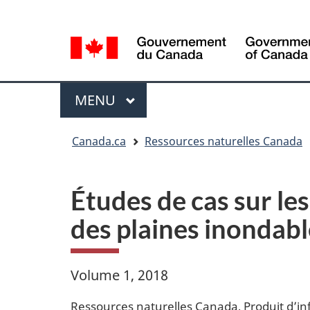
Sélection
Language
de
selection
la
langue
Menu
MENU
PRINCIPAL
Vous
Canada.ca
Ressources naturelles Canada
êtes
ici
Études de cas sur le
des plaines inondabl
Volume 1, 2018
Ressources naturelles Canada, Produit d’in