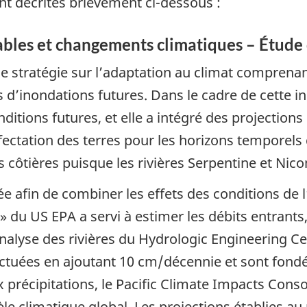
nt décrites brièvement ci-dessous :
bles et changements climatiques – Étude d
ne stratégie sur l’adaptation au climat comprenan
s d’inondations futures. Dans le cadre de cette init
ditions futures, et elle a intégré des projectio
ectation des terres pour les horizons temporels 
 côtières puisque les rivières Serpentine et Nicom
e afin de combiner les effets des conditions de l
du US EPA a servi à estimer les débits entrants, l
alyse des rivières du Hydrologic Engineering Ce
ectuées en ajoutant 10 cm/décennie et sont fondée
x précipitations, le Pacific Climate Impacts Cons
èle climatique global. Les projections établies 