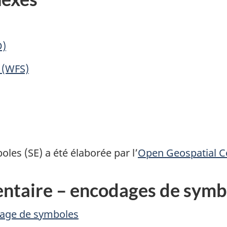
D)
 (WFS)
les (SE) a été élaborée par l’
Open Geospatial 
ntaire – encodages de symbo
odage de symboles