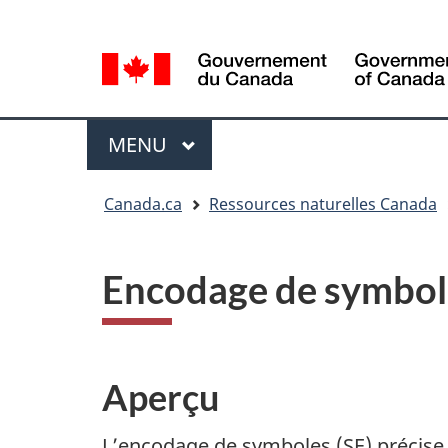
Sélection
Language
de
selection
la
langue
Menu
MENU
PRINCIPAL
Vous
Canada.ca
Ressources naturelles Canada
êtes
ici
Encodage de symbole
Aperçu
L’encodage de symboles (SE) précise 