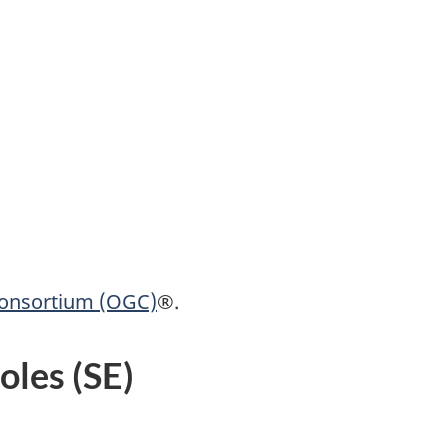
Consortium (OGC)
®.
les (SE)