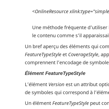
<OnlineResource xlink:type="simple"
Une méthode fréquente d’utiliser
le contenu comme s’il apparaissait
Un bref aperçu des éléments qui co
FeatureTypeStyle
et
CoverageStyle
, ap
comprennent l’encodage de symboles 
Élément FeatureTypeStyle
L’élément
Version
est un attribut opt
de symboles qui correspond à l’élé
Un élément
FeatureTypeStyle
peut co