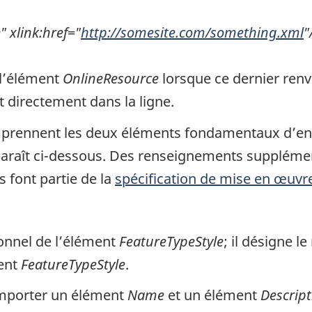
 xlink:href="
http://somesite.com/something.xml
"
 l’élément
OnlineResource
lorsque ce dernier renvo
 directement dans la ligne.
mprennent les deux éléments fondamentaux d’e
paraît ci-dessous. Des renseignements suppléme
font partie de la
spécification de mise en œuvr
ionnel de l’élément
FeatureTypeStyle
; il désigne 
ment
FeatureTypeStyle
.
mporter un élément
Name
et un élément
Descript