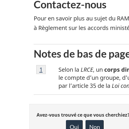
Contactez-nous
Pour en savoir plus au sujet du RA
à Règlement sur les accords ministé
Notes de bas de pag
Note
Retour à la référence de la note 
1
Selon la
LRCE
, un
corps di
de
le compte d’un groupe, d’u
bas
par l’article 35 de la
Loi con
de
page
1
Donnez
Avez-vous trouvé ce que vous cherchiez
votre
rétroaction
Oui
Non