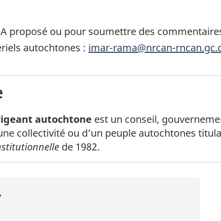
MA proposé ou pour soumettre des commentaires pa
riels autochtones :
imar-rama@nrcan-rncan.gc.
e
de bas de page
rigeant autochtone
est un conseil, gouvernement
ne collectivité ou d’un peuple autochtones titul
stitutionnelle
de 1982.
?