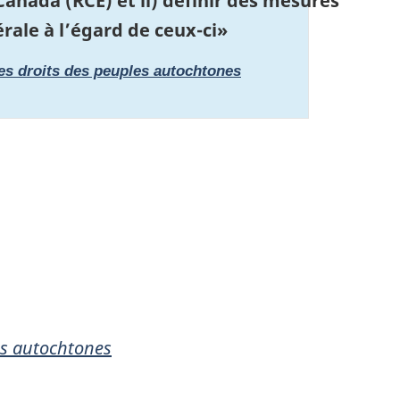
anada (RCE) et ii) définir des mesures
rale à l’égard de ceux-ci»
les droits des peuples autochtones
les autochtones