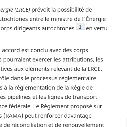
nergie (LRCE)
prévoit la possibilité de
utochtones entre le ministre de I'Énergie
Note de bas de page
1
 corps dirigeants autochtones
en vertu
n accord est conclu avec des corps
 pourraient exercer les attributions, les
atives aux éléments relevant de la LRCE.
rôle dans le processus réglementaire
es à la réglementation de la Régie de
s pipelines et les lignes de transport
ence fédérale. Le Règlement proposé sur
es (RAMA) peut renforcer davantage
de réconciliation et de renouvellement