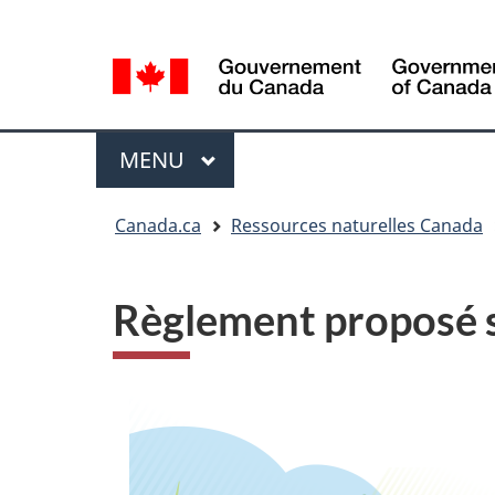
Sélection
Language
de
selection
la
langue
Menu
MENU
PRINCIPAL
Vous
Canada.ca
Ressources naturelles Canada
êtes
ici
Règlement proposé s