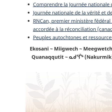
Comprendre la Journée nationale de 
Journée nationale de la vérité et d
RNCan, premier ministère fédéra
accordée à la réconciliation (cana
Peuples autochtones et ressources
Ekosani ~ Miigwech ~ Meegwetch
Quanaqqutit ~ ᓇᑯᕐᒦᒃ (Nakurmik)