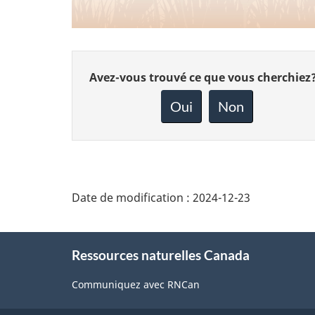
Donnez
Avez-vous trouvé ce que vous cherchiez
votre
rétroaction
Oui
Non
sur
cette
page
Date de modification :
2024-12-23
About
Ressources naturelles Canada
this
site
Communiquez avec RNCan