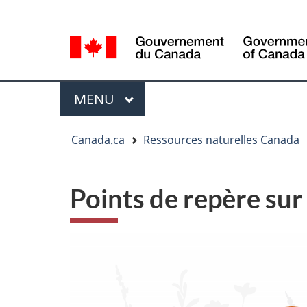
Sélection
Language
de
selection
la
langue
Menu
MENU
PRINCIPAL
Vous
Canada.ca
Ressources naturelles Canada
êtes
ici
Points de repère sur