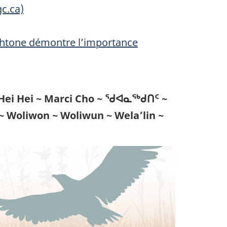
gc.ca)
chtone démontre l’importance
Hei Hei ~ Marci Cho ~ ᖁᐊᓇᖅᑯᑎᑦ ~
 Woliwon ~ Woliwun ~ Wela’lin ~