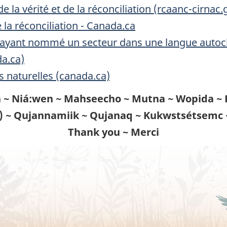
la vérité et de la réconciliation (rcaanc-cirnac.
e la réconciliation - Canada.ca
l ayant nommé un secteur dans une langue auto
da.ca)
 naturelles (canada.ca)
 ~ Niá:wen ~ Mahseecho ~ Mutna ~ Wopida ~ 
 ~ Qujannamiik ~ Qujanaq ~ Kukwstsétsemc ~
Thank you ~ Merci