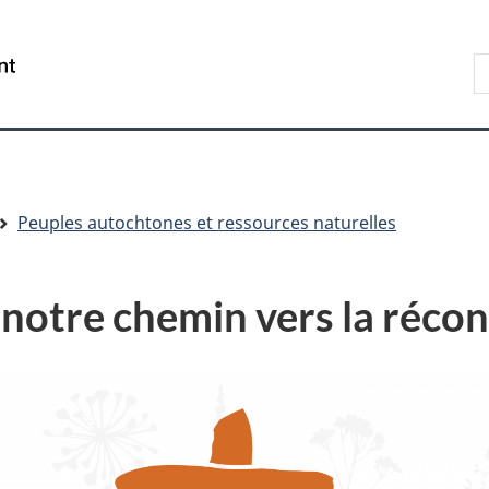
Aller
Skip
Passer
au
to
à
R
/
contenu
"About
la
s
Government
principal
government"
version
le
of
HTML
s
Canada
simplifiée
Peuples autochtones et ressources naturelles
 notre chemin vers la récon