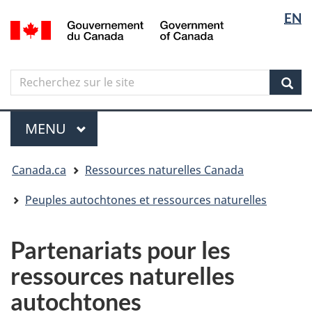
Sélectio
Langua
EN
Aller
Skip
Passer
/
de
selectio
au
to
à
Government
contenu
"About
la
la
of
principal
government"
version
Canada
langue
Search
Recherchez
HTML
sur
simplifiée
Sear
le
Menu
site
MENU
PRINCIPAL
Vous
Canada.ca
Ressources naturelles Canada
êtes
ici
Peuples autochtones et ressources naturelles
Partenariats pour les
ressources naturelles
autochtones