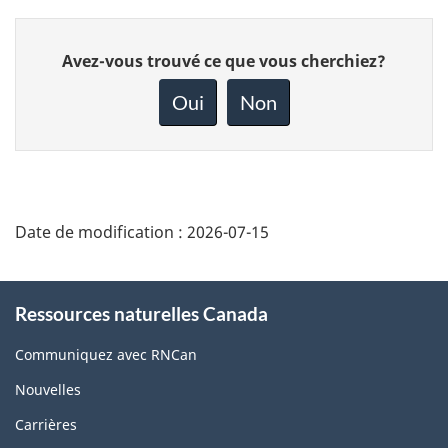
Donnez
Avez-vous trouvé ce que vous cherchiez?
votre
rétroaction
Oui
Non
sur
cette
page
Date de modification :
2026-07-15
About
Ressources naturelles Canada
this
site
Communiquez avec RNCan
Nouvelles
Carrières