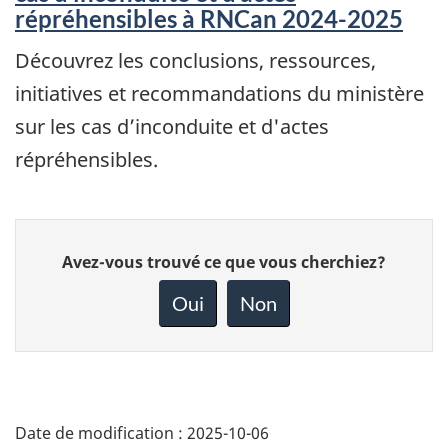
répréhensibles à RNCan 2024-2025
Découvrez les conclusions, ressources,
initiatives et recommandations du ministère
sur les cas d’inconduite et d'actes
répréhensibles.
Donnez
Avez-vous trouvé ce que vous cherchiez?
votre
rétroaction
Oui
Non
sur
cette
page
Date de modification :
2025-10-06