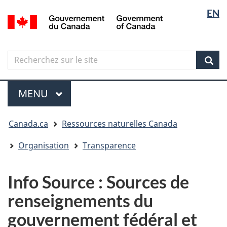
Sélectio
Langua
EN
Aller
Skip
Passer
/
de
selectio
au
to
à
Government
contenu
"About
la
la
of
principal
government"
version
Canada
langue
Search
Recherchez
HTML
sur
simplifiée
Sear
le
Menu
site
MENU
PRINCIPAL
Vous
Canada.ca
Ressources naturelles Canada
êtes
ici
Organisation
Transparence
Info Source : Sources de
renseignements du
gouvernement fédéral et