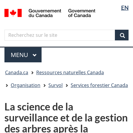
Sélectio
Langua
EN
Aller
Skip
Passer
/
de
selectio
au
to
à
Government
contenu
"About
la
la
of
principal
government"
version
Canada
langue
Search
Recherchez
HTML
sur
simplifiée
Sear
le
Menu
site
MENU
PRINCIPAL
Vous
Canada.ca
Ressources naturelles Canada
êtes
ici
Organisation
Survol
Services forestier Canada
La science de la
surveillance et de la gestion
des arbres après la