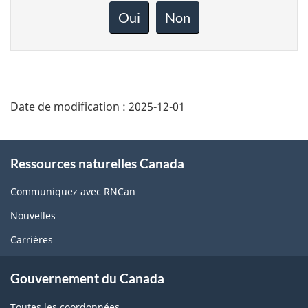
rétroaction
Oui
Non
sur
cette
page
Date de modification :
2025-12-01
About
Ressources naturelles Canada
this
site
Communiquez avec RNCan
Nouvelles
Carrières
Gouvernement du Canada
Toutes les coordonnées