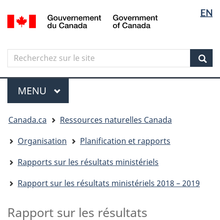
Sélectio
Langua
EN
Aller
Skip
Passer
/
de
selectio
au
to
à
Government
contenu
"About
la
la
of
principal
government"
version
Canada
langue
Search
Recherchez
HTML
sur
simplifiée
Sear
le
Menu
site
MENU
PRINCIPAL
Vous
Canada.ca
Ressources naturelles Canada
êtes
ici
Organisation
Planification et rapports
Rapports sur les résultats ministériels
Rapport sur les résultats ministériels 2018 – 2019
Rapport sur les résultats