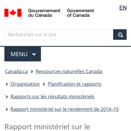
Sélectio
Langua
EN
Aller
Skip
Passer
/
de
selectio
au
to
à
Government
contenu
"About
la
la
of
principal
government"
version
Canada
langue
Search
Recherchez
HTML
sur
simplifiée
Sear
le
Menu
site
MENU
PRINCIPAL
Vous
Canada.ca
Ressources naturelles Canada
êtes
ici
Organisation
Planification et rapports
Rapports sur les résultats ministériels
Rapport ministériel sur le rendement de 2014–15
Rapport ministériel sur le