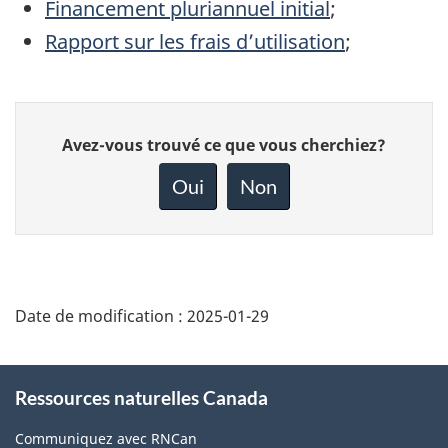
Financement pluriannuel initial
;
Rapport sur les frais d’utilisation
;
Donnez
Avez-vous trouvé ce que vous cherchiez?
votre
rétroaction
Oui
Non
sur
cette
page
Date de modification :
2025-01-29
About
Ressources naturelles Canada
this
site
Communiquez avec RNCan