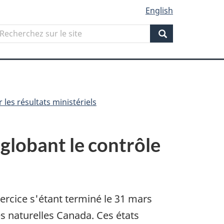
English
Search
echerchez
ur
Search
ite
 les résultats ministériels
nglobant le contrôle
exercice s'étant terminé le 31 mars
s naturelles Canada. Ces états