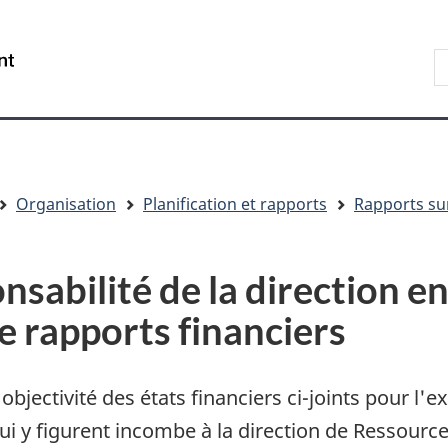
Aller
Skip
Passer
au
to
à
R
/
contenu
"About
la
s
Government
principal
government"
version
le
of
HTML
s
Canada
simplifiée
Organisation
Planification et rapports
Rapports sur
nsabilité de la direction e
e rapports financiers
l'objectivité des états financiers ci-joints pour l'
i y figurent incombe à la direction de Ressource