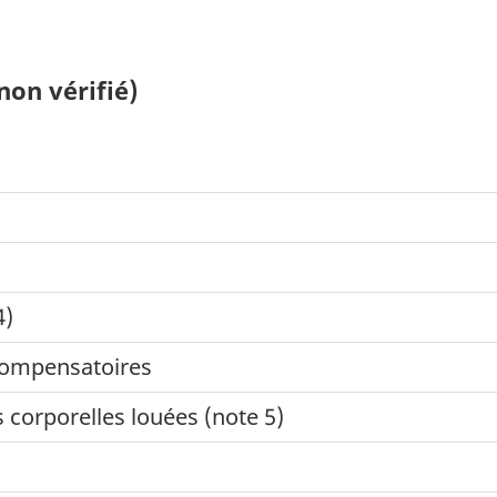
non vérifié)
4)
compensatoires
s corporelles louées (note 5)