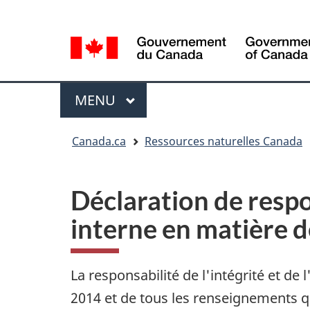
Sélection
Language
de
selection
la
langue
Menu
MENU
PRINCIPAL
Vous
Canada.ca
Ressources naturelles Canada
êtes
ici
Déclaration de respo
interne en matière d
La responsabilité de l'intégrité et de 
2014 et de tous les renseignements qu