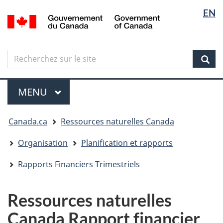
Sélectio
Langua
EN
Aller
Skip
Passer
/
de
selectio
au
to
à
Government
contenu
"About
la
la
of
principal
government"
version
Canada
langue
Search
Recherchez
HTML
sur
simplifiée
Sear
le
Menu
site
MENU
PRINCIPAL
Vous
Canada.ca
Ressources naturelles Canada
êtes
ici
Organisation
Planification et rapports
Rapports Financiers Trimestriels
Ressources naturelles
Canada Rapport financier