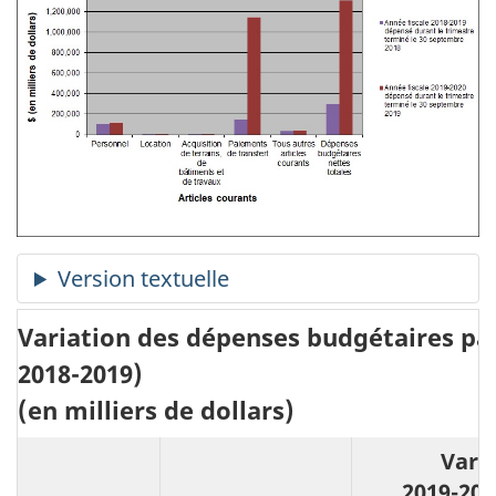
Variation des dépenses budgétaires par
2018-2019)
(en milliers de dollars)
Vari
2019-202