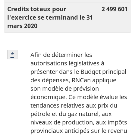
Credits totaux pour
2 499 601
l'exercice se terminand le 31
mars 2020
Notes
Note
Retour à la référence de la note du tableau
*
referrer
Afin de déterminer les
du
du
tableau
autorisations législatives à
tableau
présenter dans le Budget principal
*
des dépenses, RNCan applique
son modèle de prévision
économique. Ce modèle évalue les
tendances relatives aux prix du
pétrole et du gaz naturel, aux
niveaux de production, aux impôts
provinciaux anticipés sur le revenu