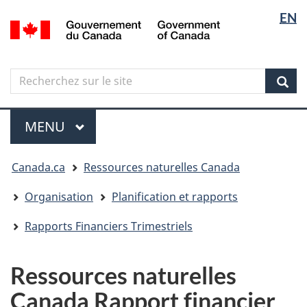
Sélectio
Langua
EN
Aller
Skip
Passer
/
de
selectio
au
to
à
Government
contenu
"About
la
la
of
principal
government"
version
Canada
langue
Search
Recherchez
HTML
sur
simplifiée
Sear
le
Menu
site
MENU
PRINCIPAL
Vous
Canada.ca
Ressources naturelles Canada
êtes
ici
Organisation
Planification et rapports
Rapports Financiers Trimestriels
Ressources naturelles
Canada Rapport financier