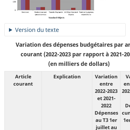
Variation des dépenses budgétaires par ar
courant (2022-2023 par rapport à 2021-20
(en milliers de dollars)
Article
Explication
Variation
V
courant
entre
en
2022-2023
202
et 2021-
2022
D
Dépenses
cu
au T3 1er
1er
juillet au