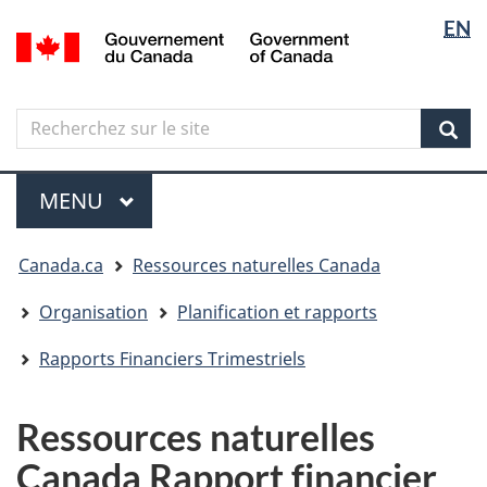
Sélectio
Langua
EN
Aller
Skip
Passer
/
de
selectio
au
to
à
Government
contenu
"About
la
la
of
principal
government"
version
Canada
langue
Search
Recherchez
HTML
sur
simplifiée
Sear
le
Menu
site
MENU
PRINCIPAL
Vous
Canada.ca
Ressources naturelles Canada
êtes
ici
Organisation
Planification et rapports
Rapports Financiers Trimestriels
Ressources naturelles
Canada Rapport financier