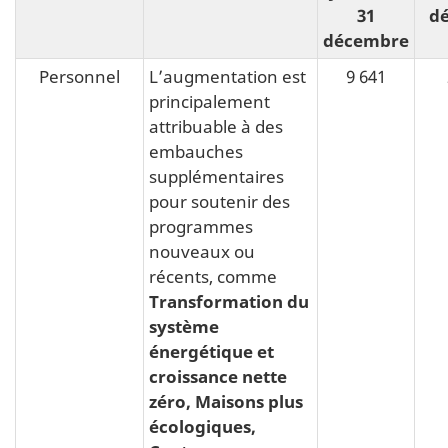
31
d
décembre
Personnel
L’augmentation est
9 641
principalement
attribuable à des
embauches
supplémentaires
pour soutenir des
programmes
nouveaux ou
récents, comme
Transformation du
système
énergétique et
croissance nette
zéro, Maisons plus
écologiques,