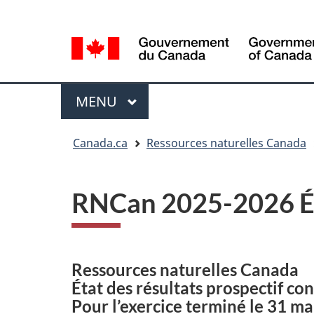
Sélection
Language
de
selection
la
langue
Menu
MENU
PRINCIPAL
Vous
Canada.ca
Ressources naturelles Canada
êtes
ici
RNCan 2025-2026 Éta
Ressources naturelles Canada
État des résultats prospectif co
Pour l’exercice terminé le 31 ma