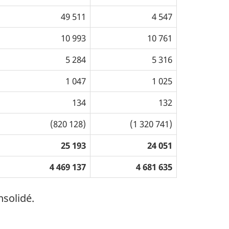
49 511
4 547
10 993
10 761
5 284
5 316
1 047
1 025
134
132
(820 128)
(1 320 741)
25 193
24 051
4 469 137
4 681 635
nsolidé.