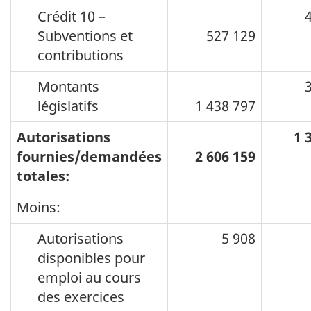
Crédit 10 –
456
Subventions et
527 129
contributions
Montants
368
législatifs
1 438 797
Autorisations
1 39
fournies/demandées
2 606 159
totales:
Moins:
Autorisations
5 908
6 
disponibles pour
emploi au cours
des exercices