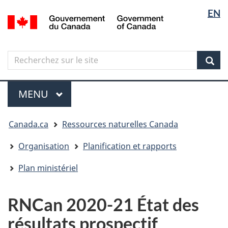
Sélectio
Langua
EN
Aller
Skip
Passer
/
de
selectio
au
to
à
Government
contenu
"About
la
la
of
principal
government"
version
Canada
langue
Search
Recherchez
HTML
sur
simplifiée
Sear
le
Menu
site
MENU
PRINCIPAL
Vous
Canada.ca
Ressources naturelles Canada
êtes
ici
Organisation
Planification et rapports
Plan ministériel
RNCan 2020-21 État des
résultats prospectif