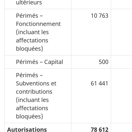
ultérieurs
Périmés –
10 763
2 
Fonctionnement
(incluant les
affectations
bloquées)
Périmés – Capital
500
Périmés –
45
Subventions et
61 441
contributions
(incluant les
affectations
bloquées)
Autorisations
78 612
53 