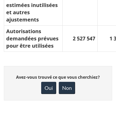
estimées inutilisées
et autres
ajustements
Autorisations
demandées
prévues
2 527 547
1 
pour être utilisées
Donnez
Avez-vous trouvé ce que vous cherchiez?
votre
rétroaction
Oui
Non
sur
cette
page