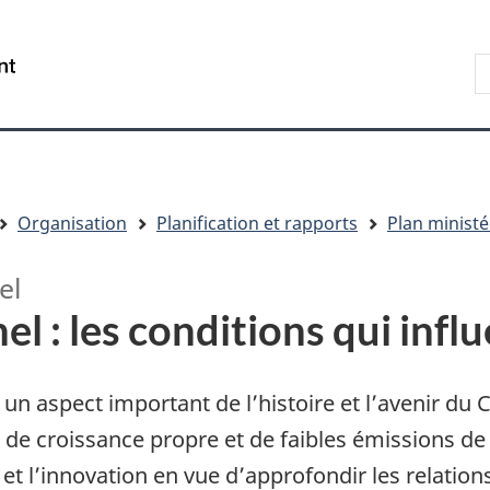
Aller
Skip
Passer
au
to
à
R
/
contenu
"About
la
s
Government
principal
government"
version
le
of
HTML
s
Canada
simplifiée
Organisation
Planification et rapports
Plan ministé
el
 : les conditions qui influ
 un aspect important de l’histoire et l’avenir d
 croissance propre et de faibles émissions de 
 et l’innovation en vue d’approfondir les relati