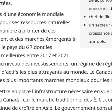
de 80 p. 10
tées.
émissions d
ets d’une économie mondiale
chef de fil
pour ses ressources naturelles.
un secteur 
anière à profiter de ces
croissance 
ment et des marchés émergents à
annuels.
t le pays du G7 dont les
 meilleures entre 2017 et 2021.
au niveau des investissements, un régime de régl
s d’actifs les plus attrayants au monde. Le Cana
es plus importants marchés mondiaux pour les r
ettre en place l’infrastructure nécessaire en vue
 Canada, car le marché traditionnel des É.-U. c
nue de croître en Asie. Le gouvernement consulte