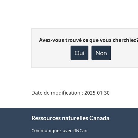
Donnez
Avez-vous trouvé ce que vous cherchiez
votre
rétroaction
Oui
Non
sur
cette
page
Date de modification :
2025-01-30
About
Ressources naturelles Canada
this
site
Communiquez avec RNCan