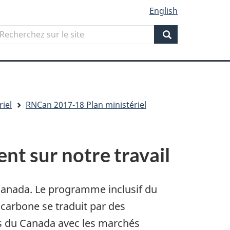
English
Search
echerchez
ur
Search
ite
riel
RNCan 2017-18 Plan ministériel
ent sur notre travail
u Canada. Le programme inclusif du
carbone se traduit par des
ons du Canada avec les marchés