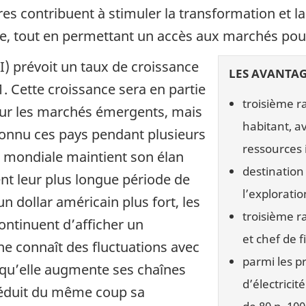
 contribuent à stimuler la transformation et la
e, tout en permettant un accès aux marchés pou
I) prévoit un taux de croissance
LES AVANTAG
1. Cette croissance sera en partie
troisième r
ur les marchés émergents, mais
habitant, a
connu ces pays pendant plusieurs
ressources 
e mondiale maintient son élan
destination
ent leur plus longue période de
l’explorati
n dollar américain plus fort, les
troisième r
ontinuent d’afficher un
et chef de f
ne connaît des fluctuations avec
parmi les 
 qu’elle augmente ses chaînes
d’électricit
réduit du même coup sa