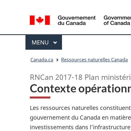
Sélection
Language
de
selection
la
langue
Menu
MENU
PRINCIPAL
Vous
Canada.ca
Ressources naturelles Canada
êtes
ici
RNCan 2017-18 Plan ministéri
Contexte opérationnel
Les ressources naturelles constituent
gouvernement du Canada en matière de
investissements dans l’infrastructure