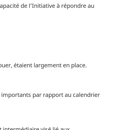
pacité de l’Initiative à répondre au
buer, étaient largement en place.
s importants par rapport au calendrier
t intermédiaire visé lié aux