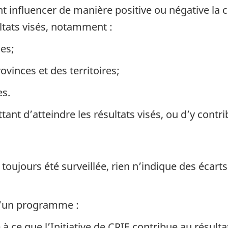
t influencer de manière positive ou négative la ca
ultats visés, notamment :
ues;
ovinces et des territoires;
es.
ant d’atteindre les résultats visés, ou d’y contri
oujours été surveillée, rien n’indique des écart
 d’un programme :
 à ce que l’Initiative de CRIE contribue au résulta