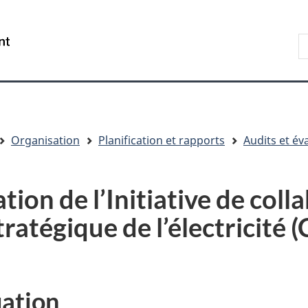
Aller
Skip
Passer
au
to
à
R
/
contenu
"About
la
s
Government
principal
government"
version
le
of
HTML
s
Canada
simplifiée
Organisation
Planification et rapports
Audits et év
tion de l’Initiative de coll
tratégique de l’électricité 
uation