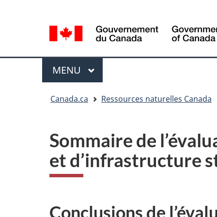
Sélection
Language
de
selection
la
langue
Menu
MENU
PRINCIPAL
Vous
Canada.ca
Ressources naturelles Canada
êtes
ici
Sommaire de l’évalua
et d’infrastructure s
Conclusions de l’éval