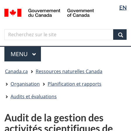
Sélectio
Langua
EN
Aller
Skip
Passer
/
de
selectio
au
to
à
Government
contenu
"About
la
la
of
principal
government"
version
Canada
langue
Search
Recherchez
HTML
sur
simplifiée
Sear
le
Menu
site
MENU
PRINCIPAL
Vous
Canada.ca
Ressources naturelles Canada
êtes
ici
Organisation
Planification et rapports
Audits et évaluations
Audit de la gestion des
activités scientifiques de