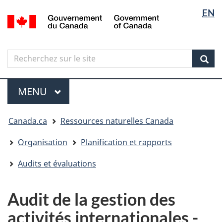
Sélectio
Langua
EN
Aller
Skip
Passer
/
de
selectio
au
to
à
Government
contenu
"About
la
la
of
principal
government"
version
Canada
langue
Search
Recherchez
HTML
sur
simplifiée
Sear
le
Menu
site
MENU
PRINCIPAL
Vous
Canada.ca
Ressources naturelles Canada
êtes
ici
Organisation
Planification et rapports
Audits et évaluations
Audit de la gestion des
activités internationales -