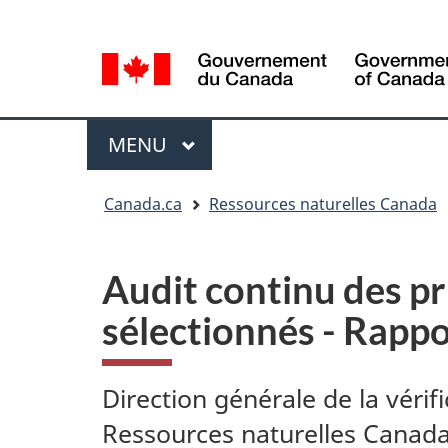
Sélection
Language
de
selection
la
langue
Menu
MENU
PRINCIPAL
Vous
Canada.ca
Ressources naturelles Canada
êtes
ici
Audit continu des pr
sélectionnés - Rappo
Direction générale de la vérifi
Ressources naturelles Canad