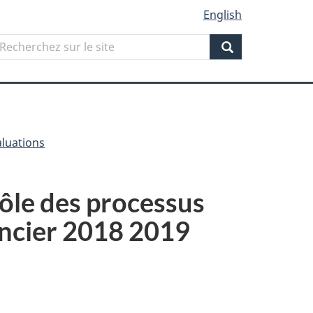
English
Search
echerchez
ur
Search
ite
aluations
ôle des processus
nancier 2018 2019