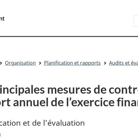
Aller
Skip
Passer
au
to
à
R
/
contenu
"About
la
s
Government
principal
government"
version
le
of
HTML
s
Canada
simplifiée
Organisation
Planification et rapports
Audits et év
incipales mesures de contr
rt annuel de l’exercice fi
cation et de l’évaluation
a