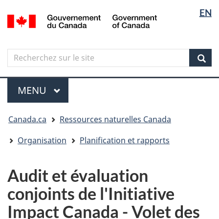
Sélectio
Langua
EN
Aller
Skip
Passer
/
de
selectio
au
to
à
Government
contenu
"About
la
la
of
principal
government"
version
Canada
langue
Search
Recherchez
HTML
sur
simplifiée
Sear
le
Menu
site
MENU
PRINCIPAL
Vous
Canada.ca
Ressources naturelles Canada
êtes
ici
Organisation
Planification et rapports
Audit et évaluation
conjoints de l'Initiative
Impact Canada - Volet des