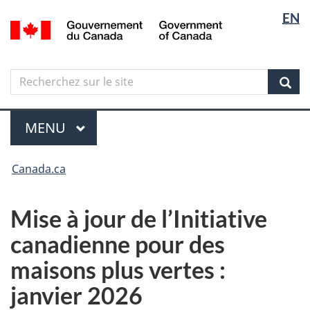
Sélectio
Langua
EN
Aller
Skip
Passer
/
de
selectio
au
to
à
Government
contenu
"About
la
la
of
principal
government"
version
Canada
langue
Search
Recherchez
HTML
sur
simplifiée
Sear
le
Menu
site
MENU
PRINCIPAL
Vous
Canada.ca
êtes
ici
Mise à jour de l’Initiative
canadienne pour des
maisons plus vertes :
janvier 2026