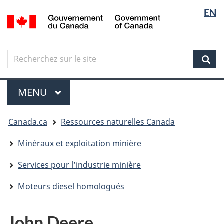
Sélectio
Langua
EN
Aller
Skip
Passer
/
de
selectio
au
to
à
Government
contenu
"About
la
la
of
principal
government"
version
Canada
langue
Search
Recherchez
HTML
sur
simplifiée
Sear
le
Menu
site
MENU
PRINCIPAL
Vous
Canada.ca
Ressources naturelles Canada
êtes
ici
Minéraux et exploitation minière
Services pour l’industrie minière
Moteurs diesel homologués
John Deere