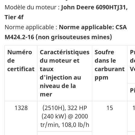
Modèle du moteur :
John Deere 6090HTJ31,
Tier 4f
Norme applicable :
Norme applicable: CSA
M424.2-16 (non grisouteuses mines)
Numéro
Caractéristiques
Soufre
P
de
du moteur et
dans le
d
certificat
taux
carburant
V
d'injection au
ppm
niveau de la
P
mer
1328
(2510H), 322 HP
15
(240 kW) @ 2000
tr/min, 108,0 lb/h