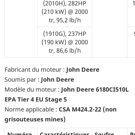
(2010H), 282HP
(210 kW) @ 2000
tr, 95,2 lb/h
(1910G), 237HP
(190 kW) @ 2000
tr, 86,6 lb/h
Fabricant du moteur :
John Deere
Soumis par :
John Deere
Modèle du moteur :
John Deere 6180CI510L
EPA Tier 4 EU Stage 5
Norme applicable :
CSA M424.2-22 (non
grisouteuses mines)
Numéro
Caractéristiques
Soufre
P