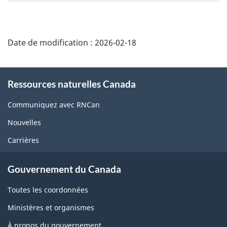
page
Date de modification :
2026-02-18
About
Ressources naturelles Canada
this
site
Communiquez avec RNCan
Nouvelles
Carrières
Gouvernement du Canada
Toutes les coordonnées
Ministères et organismes
À propos du gouvernement