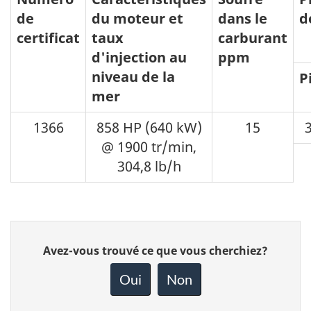
de
du moteur et
dans le
d
certificat
taux
carburant
d'injection au
ppm
niveau de la
P
mer
1366
858 HP (640 kW)
15
@ 1900 tr/min,
304,8 lb/h
Donnez
Avez-vous trouvé ce que vous cherchiez?
votre
rétroaction
Oui
Non
sur
cette