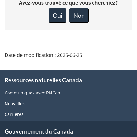
Donnez
Avez-vous trouvé ce que vous cherchiez?
votre
rétroaction
Oui
Non
sur
cette
page
Date de modification :
2025-06-25
About
Ressources naturelles Canada
this
site
Communiquez avec RNCan
Nouvelles
Carrières
Gouvernement du Canada