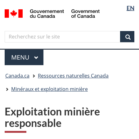
Sélectio
Langua
EN
Aller
Skip
Passer
/
de
selectio
au
to
à
Government
contenu
"About
la
la
of
principal
government"
version
Canada
langue
Search
Recherchez
HTML
sur
simplifiée
Sear
le
Menu
site
MENU
PRINCIPAL
Vous
Canada.ca
Ressources naturelles Canada
êtes
ici
Minéraux et exploitation minière
Exploitation minière
responsable