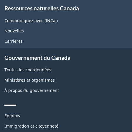
About
Ressources naturelles Canada
this
site
Communiquez avec RNCan
Nouvelles
Carrières
Gouvernement du Canada
Toutes les coordonnées
Ministères et organismes
À propos du gouvernement
Themes
Emplois
and
topics
Immigration et citoyenneté