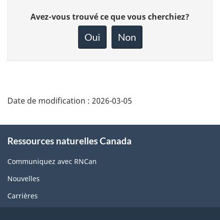
Donnez
Avez-vous trouvé ce que vous cherchiez?
votre
rétroaction
Oui
Non
sur
cette
page
Date de modification :
2026-03-05
About
Ressources naturelles Canada
this
site
Communiquez avec RNCan
Nouvelles
Carrières