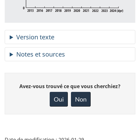
Donnez
Avez-vous trouvé ce que vous cherchiez?
votre
rétroaction
Oui
Non
sur
cette
page
Date de modification :
2026-01-29