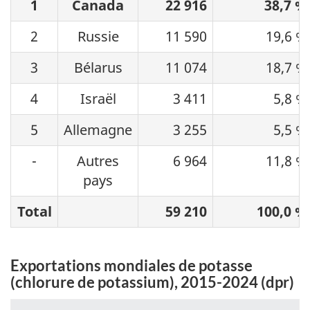
1
Canada
22 916
38,7 %
2
Russie
11 590
19,6 %
3
Bélarus
11 074
18,7 %
4
Israël
3 411
5,8 %
5
Allemagne
3 255
5,5 %
-
Autres
6 964
11,8 %
pays
Total
59 210
100,0 %
Exportations mondiales de potasse
(chlorure de potassium), 2015-2024 (dpr)