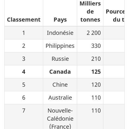
Milliers
de
Pource
Classement
Pays
tonnes
du to
1
Indonésie
2 200
6
2
Philippines
330
3
Russie
210
4
Canada
125
5
Chine
120
6
Australie
110
7
Nouvelle-
110
Calédonie
(France)