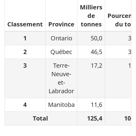
Milliers
de
Pourcent
Classement
Province
tonnes
du tota
1
Ontario
50,0
39
2
Québec
46,5
37
3
Terre-
17,2
13
Neuve-
et-
Labrador
4
Manitoba
11,6
9
Total
125,4
100