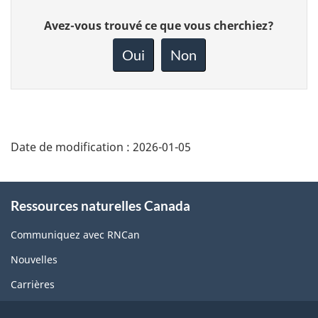
Donnez
Avez-vous trouvé ce que vous cherchiez?
votre
rétroaction
Oui
Non
sur
cette
page
Date de modification :
2026-01-05
About
Ressources naturelles Canada
this
site
Communiquez avec RNCan
Nouvelles
Carrières