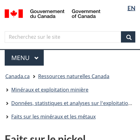
Sélectio
Langua
EN
Aller
Skip
Passer
/
de
selectio
au
to
à
Government
contenu
"About
la
la
of
principal
government"
version
Canada
langue
Search
Recherchez
HTML
sur
simplifiée
Sear
le
Menu
site
MENU
PRINCIPAL
Vous
Canada.ca
Ressources naturelles Canada
êtes
ici
Minéraux et exploitation minière
Données, statistiques et analyses sur l’exploitation minière
Faits sur les minéraux et les métaux
Faits sur le nickel