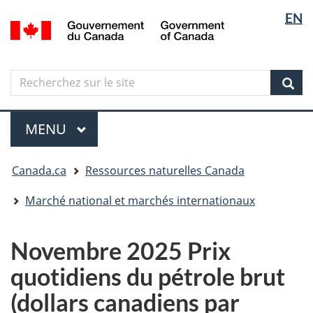
Sélectio
Langua
EN
Aller
Skip
Passer
/
de
selectio
au
to
à
Government
contenu
"About
la
la
of
principal
government"
version
Canada
langue
Search
Recherchez
HTML
sur
simplifiée
Sear
le
Menu
site
MENU
PRINCIPAL
Vous
Canada.ca
Ressources naturelles Canada
êtes
ici
Marché national et marchés internationaux
Novembre 2025 Prix
quotidiens du pétrole brut
(dollars canadiens par