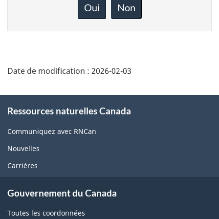
rétroaction
Oui
Non
sur
cette
page
Date de modification :
2026-02-03
About
Ressources naturelles Canada
this
site
Communiquez avec RNCan
Nouvelles
Carrières
Gouvernement du Canada
Toutes les coordonnées