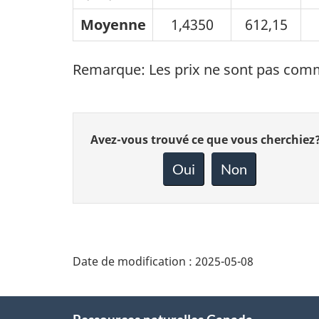
Moyenne
1,4350
612,15
Remarque: Les prix ne sont pas commu
Donnez
Avez-vous trouvé ce que vous cherchiez
votre
rétroaction
Oui
Non
sur
cette
page
Date de modification :
2025-05-08
About