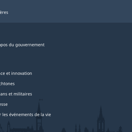
ières
opos du gouvernement
nce et innovation
chtones
ans et militaires
esse
r les événements de la vie