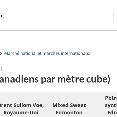
Aller
Skip
Passer
au
to
à
R
/
contenu
"About
la
s
Government
principal
government"
version
le
of
HTML
s
Canada
simplifiée
Marché national et marchés internationaux
t
canadiens par mètre cube)
Pétr
Brent Sullom Voe,
Mixed Sweet
synt
Royaume-Uni
Edmonton
Ed