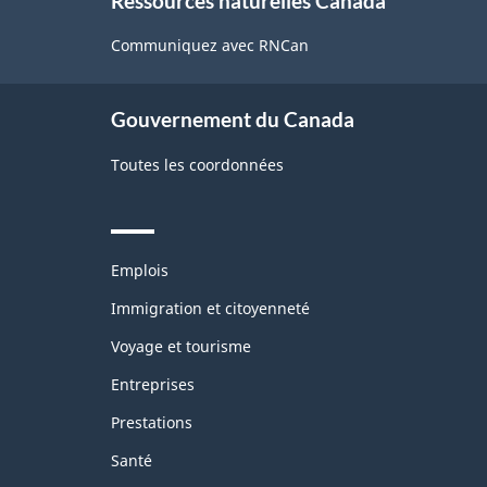
Ressources naturelles Canada
this
site
Communiquez avec RNCan
Gouvernement du Canada
Toutes les coordonnées
Themes
Emplois
and
topics
Immigration et citoyenneté
Voyage et tourisme
Entreprises
Prestations
Santé