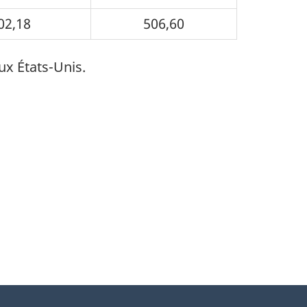
02,18
506,60
ux États-Unis.