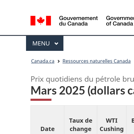
Sélection
Language
de
selection
la
langue
Menu
MENU
PRINCIPAL
Vous
Canada.ca
Ressources naturelles Canada
êtes
ici
Prix quotidiens du pétrole bru
Mars 2025 (dollars 
Taux de
WTI
Date
change
Cushing