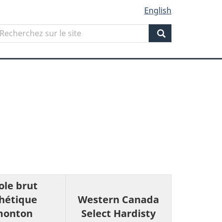
English
Search
echerchez
ur
Search
ite
ole brut
hétique
Western Canada
monton
Select Hardisty