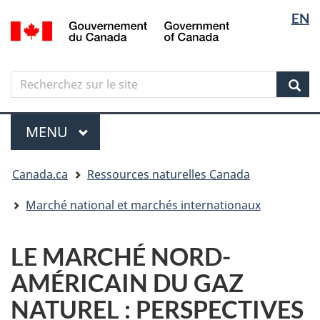
Sélectio
Langua
EN
Aller
Skip
Passer
/
de
selectio
au
to
à
Government
contenu
"About
la
la
of
principal
government"
version
Canada
langue
Search
Recherchez
HTML
sur
simplifiée
Sear
le
Menu
site
MENU
PRINCIPAL
Vous
Canada.ca
Ressources naturelles Canada
êtes
ici
Marché national et marchés internationaux
LE MARCHÉ NORD-
AMÉRICAIN DU GAZ
NATUREL : PERSPECTIVES