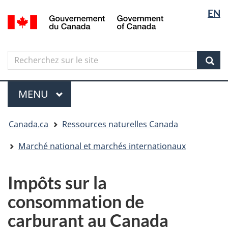
Sélectio
Langua
EN
Aller
Skip
Passer
/
de
selectio
au
to
à
Government
contenu
"About
la
la
of
principal
government"
version
Canada
langue
Search
Recherchez
HTML
sur
simplifiée
Sear
le
Menu
site
MENU
PRINCIPAL
Vous
Canada.ca
Ressources naturelles Canada
êtes
ici
Marché national et marchés internationaux
Impôts sur la
consommation de
carburant au Canada