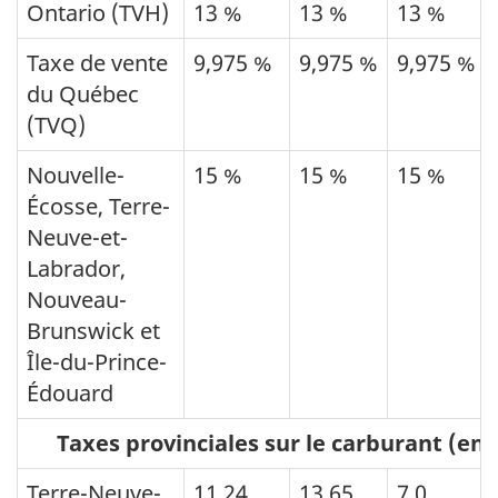
Ontario (TVH)
13 %
13 %
13 %
Taxe de vente
9,975 %
9,975 %
9,975 %
du Québec
(TVQ)
Nouvelle-
15 %
15 %
15 %
Écosse, Terre-
Neuve-et-
Labrador,
Nouveau-
Brunswick et
Île-du-Prince-
Édouard
Taxes provinciales sur le carburant (en c
Terre-Neuve-
11,24
13,65
7,0