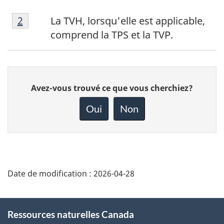
Note
Return to footnote
2
referrer
La TVH, lorsqu'elle est applicable,
de
comprend la TPS et la TVP.
bas
de
page
Donnez
2
Avez-vous trouvé ce que vous cherchiez?
votre
rétroaction
Oui
Non
sur
cette
page
Date de modification :
2026-04-28
About
Ressources naturelles Canada
this