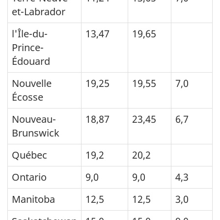
et-Labrador
l'Île-du-
13,47
19,65
Prince-
Édouard
Nouvelle
19,25
19,55
7,0
Écosse
Nouveau-
18,87
23,45
6,7
Brunswick
Québec
19,2
20,2
Ontario
9,0
9,0
4,3
Manitoba
12,5
12,5
3,0