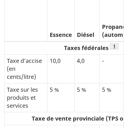
Propane
Essence
Diésel
(automob
Note d
1
Taxes fédérales
Taxe d’accise
10,0
4,0
-
(en
cents/litre)
Taxe sur les
5 %
5 %
5 %
produits et
services
Taxe de vente provinciale (TPS ou