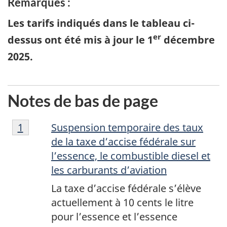
Remarques :
Les tarifs indiqués dans le tableau ci-
er
dessus ont été mis à jour le 1
décembre
2025.
Notes de bas de page
Note
Return to footnote
1
referrer
Suspension temporaire des taux
de
de la taxe d’accise fédérale sur
bas
l’essence, le combustible diesel et
de
les carburants d’aviation
page
La taxe d’accise fédérale s’élève
1
actuellement à 10 cents le litre
pour l’essence et l’essence