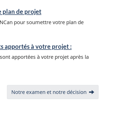
plan de projet
e RNCan pour soumettre votre plan de
 apportés à votre projet :
 sont apportées à votre projet après la
Next:
Notre examen et notre décision