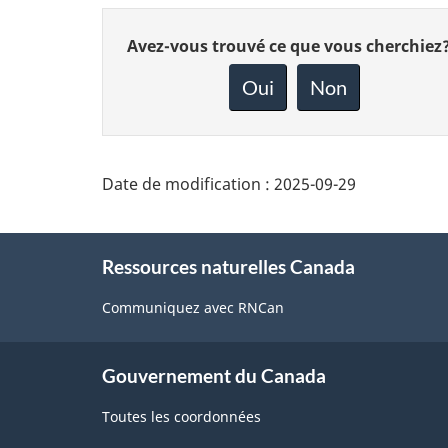
Donnez
Avez-vous trouvé ce que vous cherchiez
votre
rétroaction
Oui
Non
sur
cette
page
Date de modification :
2025-09-29
About
Ressources naturelles Canada
this
site
Communiquez avec RNCan
Gouvernement du Canada
Toutes les coordonnées