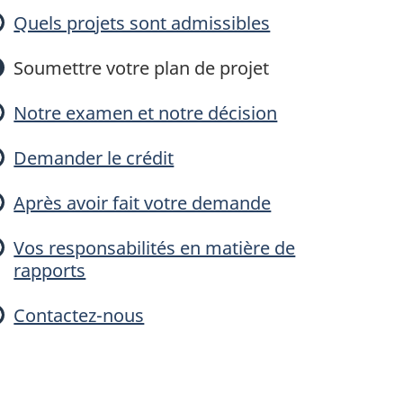
l'investissement
Quels projets sont admissibles
CII)
Soumettre votre plan de projet
pour
Notre examen et notre décision
le
captage,
Demander le crédit
'utilisation
Après avoir fait votre demande
et
Vos responsabilités en matière de
le
rapports
stockage
Contactez-nous
du
carbone