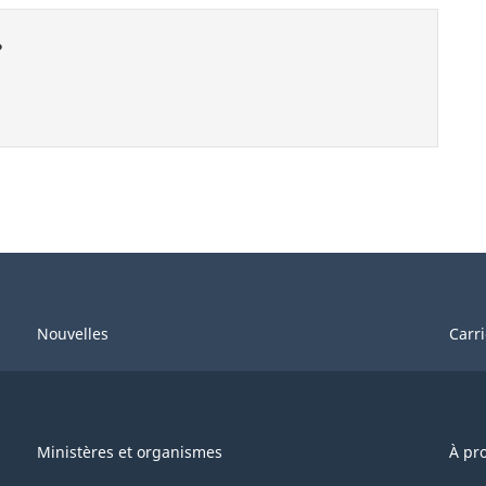
?
Nouvelles
Carr
Ministères et organismes
À pr