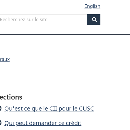
English
Search
echerchez
ur
Search
ite
éraux
Crédit
ections
d'impôt
Qu'est ce que le CII pour le CUSC
à
Qui peut demander ce crédit