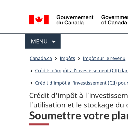
Sélection
Language
de
selection
la
langue
Menu
MENU
PRINCIPAL
Vous
Canada.ca
Impôts
Impôt sur le revenu
êtes
ici
Crédits d’impôt à l’investissement (CII) d
Crédit d'impôt à l'investissement (CII) pour
Crédit d'impôt à l'investissem
l'utilisation et le stockage d
Soumettre votre pla