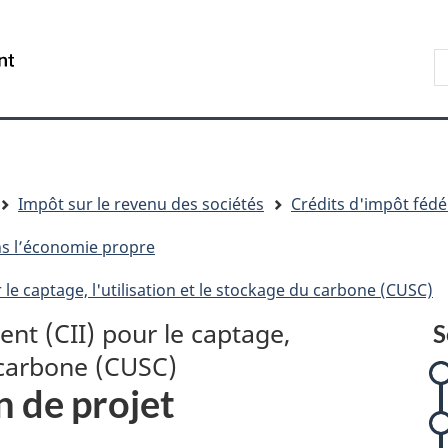
Aller
Skip
Passer
au
to
à
R
/
contenu
"About
la
s
Government
principal
government"
version
le
of
HTML
s
Canada
simplifiée
Impôt sur le revenu des sociétés
Crédits d'impôt féd
ans l’économie propre
 le captage, l'utilisation et le stockage du carbone (CUSC)
ent (CII) pour le captage,
S
u carbone (CUSC)
n de projet