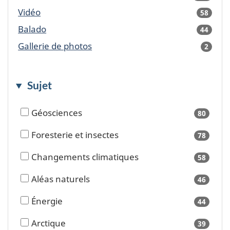
availa
Vidéo
58
result
availa
Balado
44
result
availa
Gallerie de photos
2
result
availa
Sujet
Géosciences
80
results
availa
Foresterie et insectes
78
results
availa
Changements climatiques
58
results
availa
Aléas naturels
46
results
availa
Énergie
44
results
availa
Arctique
39
results