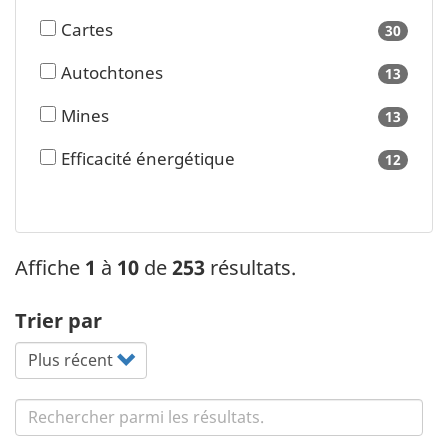
availa
Cartes
30
results
availa
Autochtones
13
results
availa
Mines
13
results
availa
Efficacité énergétique
12
results
availa
Affiche
1
à
10
de
253
résultats.
Trier par
Search content