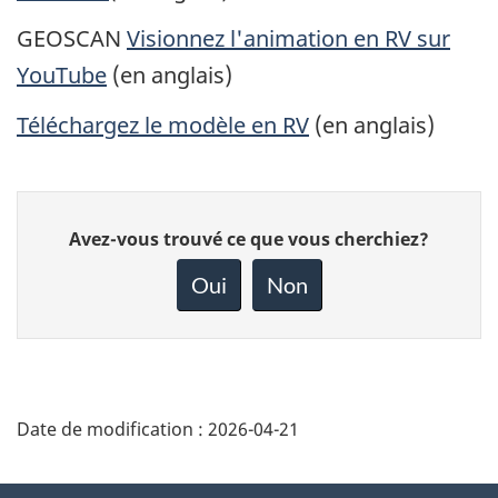
GEOSCAN
Visionnez l'animation en RV sur
YouTube
(en anglais)
Téléchargez le modèle en RV
(en anglais)
Donnez
Avez-vous trouvé ce que vous cherchiez?
votre
rétroaction
Oui
Non
sur
cette
page
Date de modification :
2026-04-21