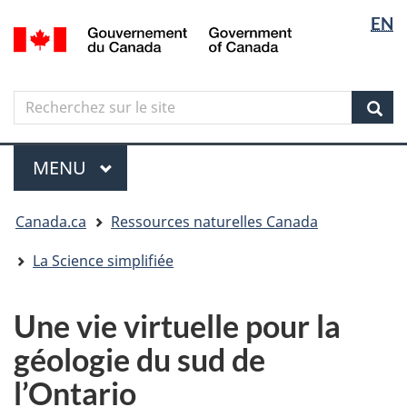
Sélectio
Langua
EN
Aller
Skip
Passer
/
de
selectio
au
to
à
Government
contenu
"About
la
la
of
principal
government"
version
Canada
langue
Search
Recherchez
HTML
sur
simplifiée
Sear
le
Menu
site
MENU
PRINCIPAL
Vous
Canada.ca
Ressources naturelles Canada
êtes
ici
La Science simplifiée
Une vie virtuelle pour la
géologie du sud de
l’Ontario