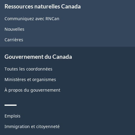
About
Ressources naturelles Canada
this
site
Communiquez avec RNCan
Nouvelles
Carrières
Gouvernement du Canada
Toutes les coordonnées
Ministères et organismes
À propos du gouvernement
Themes
Emplois
and
topics
Immigration et citoyenneté