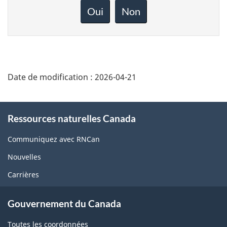
rétroaction
Oui
Non
sur
cette
page
Date de modification :
2026-04-21
About
Ressources naturelles Canada
this
site
Communiquez avec RNCan
Nouvelles
Carrières
Gouvernement du Canada
Toutes les coordonnées