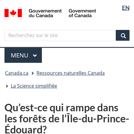
Sélectio
Langua
EN
Aller
Skip
Passer
/
de
selectio
au
to
à
Government
contenu
"About
la
la
of
principal
government"
version
Canada
langue
Search
Recherchez
HTML
sur
simplifiée
Sear
le
Menu
site
MENU
PRINCIPAL
Vous
Canada.ca
Ressources naturelles Canada
êtes
ici
La Science simplifiée
Qu’est-ce qui rampe dans
les forêts de l’Île-du-Prince-
Édouard?