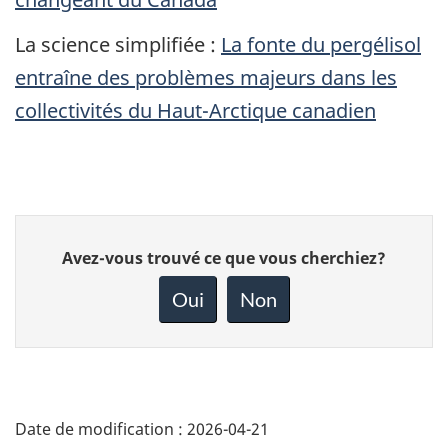
La science simplifiée :
La fonte du pergélisol
entraîne des problèmes majeurs dans les
collectivités du Haut-Arctique canadien
Donnez
Avez-vous trouvé ce que vous cherchiez?
votre
rétroaction
Oui
Non
sur
cette
page
Date de modification :
2026-04-21