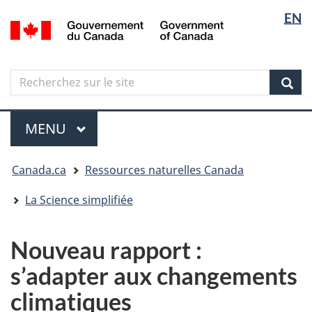
Sélectio
Langua
EN
Aller
Skip
Passer
/
de
selectio
au
to
à
Government
contenu
"About
la
la
of
principal
government"
version
Canada
langue
Search
Recherchez
HTML
sur
simplifiée
Sear
le
Menu
site
MENU
PRINCIPAL
Vous
Canada.ca
Ressources naturelles Canada
êtes
ici
La Science simplifiée
Nouveau rapport :
s’adapter aux changements
climatiques