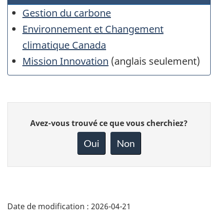
Gestion du carbone
Environnement et Changement
climatique Canada
Mission Innovation
(anglais seulement)
Donnez
Avez-vous trouvé ce que vous cherchiez?
votre
rétroaction
Oui
Non
sur
cette
page
Date de modification :
2026-04-21