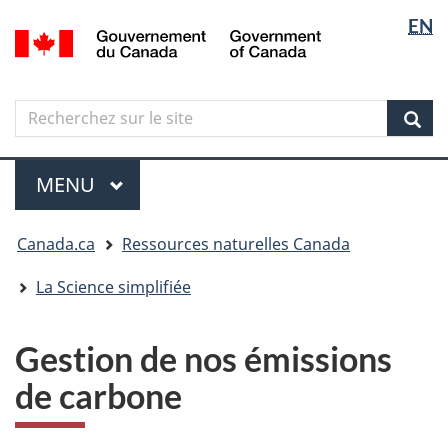
Sélectio
Langua
EN
Aller
Skip
Passer
/
de
selectio
au
to
à
Government
contenu
"About
la
la
of
principal
government"
version
Canada
langue
Search
Recherchez
HTML
sur
simplifiée
Sear
le
Menu
site
MENU
PRINCIPAL
Vous
Canada.ca
Ressources naturelles Canada
êtes
ici
La Science simplifiée
Gestion de nos émissions
de carbone