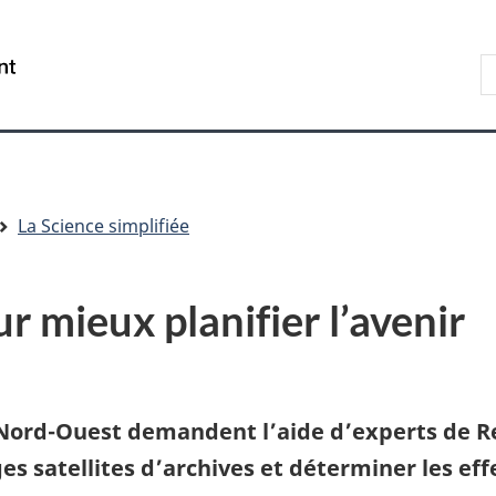
Aller
Skip
Passer
au
to
à
R
/
contenu
"About
la
s
Government
principal
government"
version
le
of
HTML
s
Canada
simplifiée
La Science simplifiée
r mieux planifier l’avenir
 Nord-Ouest demandent l’aide d’experts de R
s satellites d’archives et déterminer les ef