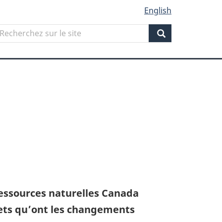
English
Search
echerchez
ur
Search
ite
essources naturelles Canada
fets qu’ont les changements