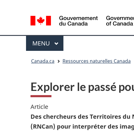
Sélection
Language
de
selection
la
langue
Menu
MENU
PRINCIPAL
Vous
Canada.ca
Ressources naturelles Canada
êtes
ici
Explorer le passé pou
Article
Des chercheurs des Territoires du
(RNCan) pour interpréter des image