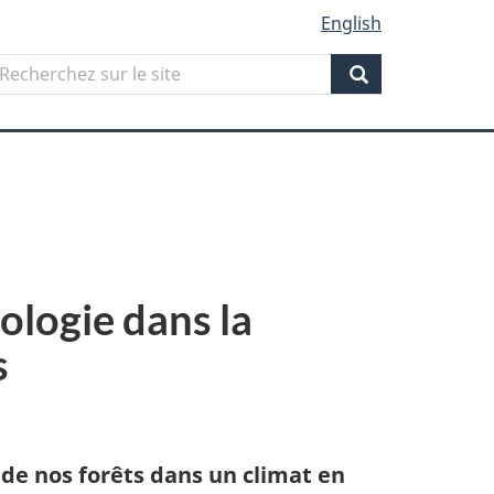
English
Search
echerchez
ur
Search
ite
cologie dans la
s
 de nos forêts dans un climat en