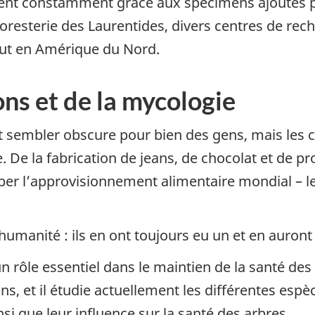
ssent constamment grâce aux spécimens ajoutés p
 foresterie des Laurentides, divers centres de r
out en Amérique du Nord.
ns et de la mycologie
t sembler obscure pour bien des gens, mais les
e. De la fabrication de jeans, de chocolat et de p
ber l’approvisionnement alimentaire mondial – l
’humanité : ils en ont toujours eu un et en auront 
ôle essentiel dans le maintien de la santé des fo
ns, et il étudie actuellement les différentes e
nsi que leur influence sur la santé des arbres.