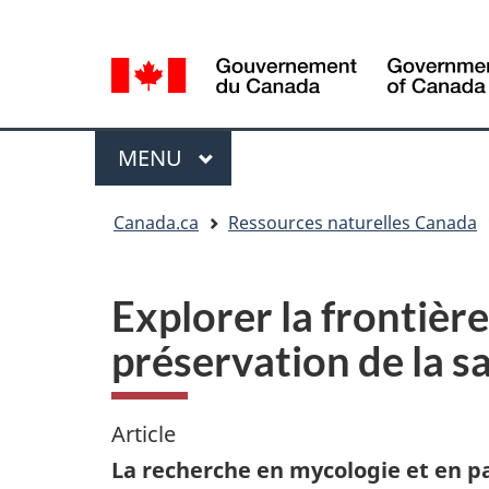
Sélection
Language
de
selection
la
langue
Menu
MENU
PRINCIPAL
Vous
Canada.ca
Ressources naturelles Canada
êtes
ici
Explorer la frontière
préservation de la s
Article
La recherche en mycologie et en pa