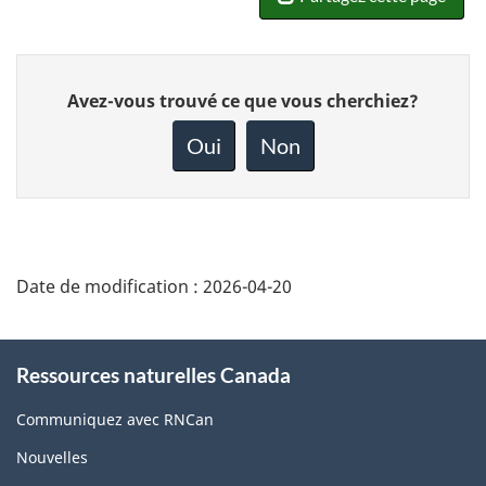
Donnez
Avez-vous trouvé ce que vous cherchiez?
votre
rétroaction
Oui
Non
sur
cette
page
Date de modification :
2026-04-20
About
Ressources naturelles Canada
this
site
Communiquez avec RNCan
Nouvelles