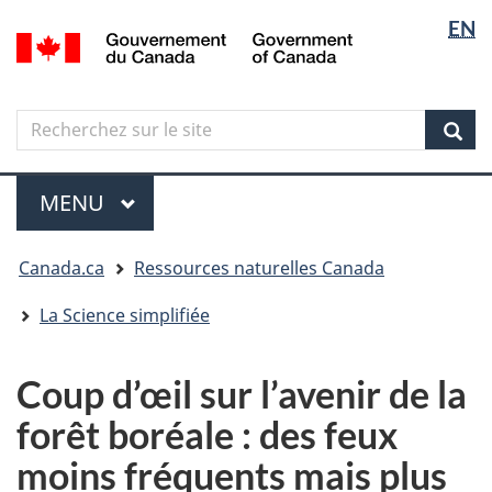
Sélectio
Langua
EN
Aller
Skip
Passer
/
de
selectio
au
to
à
Government
contenu
"About
la
la
of
principal
government"
version
Canada
langue
Search
Recherchez
HTML
sur
simplifiée
Sear
le
Menu
site
MENU
PRINCIPAL
Vous
Canada.ca
Ressources naturelles Canada
êtes
ici
La Science simplifiée
Coup d’œil sur l’avenir de la
forêt boréale : des feux
moins fréquents mais plus