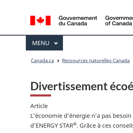
Sélection
Language
de
selection
la
langue
Menu
MENU
PRINCIPAL
Vous
Canada.ca
Ressources naturelles Canada
êtes
ici
Divertissement écoé
Article
L’économie d’énergie n’a pas besoin d’
®
d’ENERGY STAR
. Grâce à ces consei