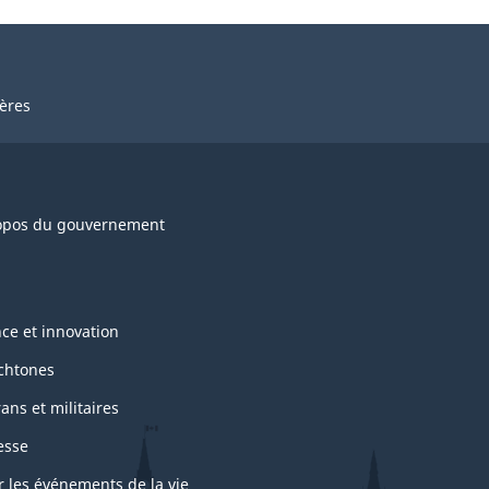
ières
opos du gouvernement
nce et innovation
chtones
ans et militaires
esse
r les événements de la vie