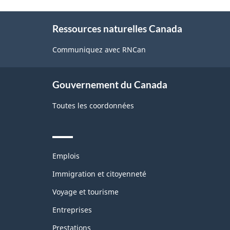
About
Ressources naturelles Canada
this
site
Communiquez avec RNCan
Gouvernement du Canada
Toutes les coordonnées
Themes
Emplois
and
topics
Immigration et citoyenneté
Voyage et tourisme
Entreprises
Prestations