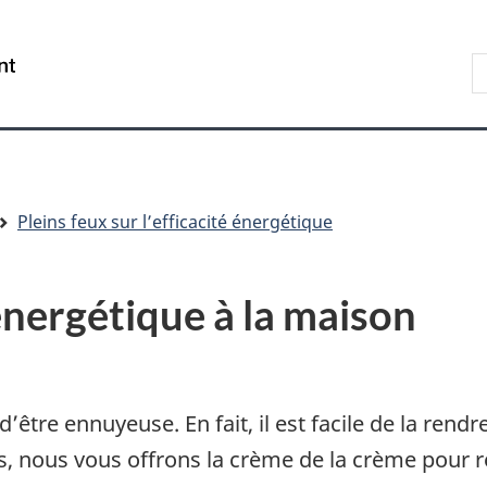
Aller
Skip
Passer
au
to
à
R
/
contenu
"About
la
s
Government
principal
government"
version
le
of
HTML
s
Canada
simplifiée
Pleins feux sur l’efficacité énergétique
nergétique à la maison
être ennuyeuse. En fait, il est facile de la rendr
ls, nous vous offrons la crème de la crème pour 