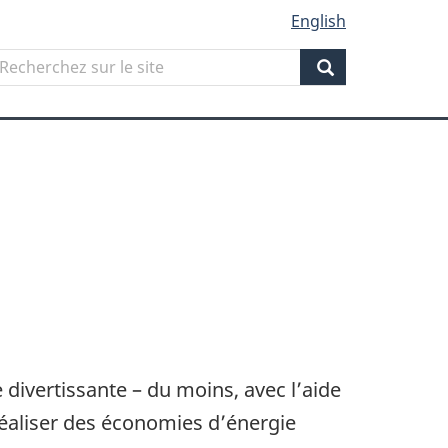
English
Search
echerchez
ur
Search
ite
e divertissante – du moins, avec l’aide
réaliser des économies d’énergie