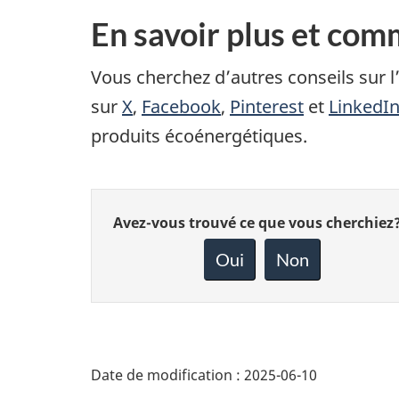
En savoir plus et co
Vous cherchez d’autres conseils sur 
sur
X
,
Facebook
,
Pinterest
et
LinkedI
produits écoénergétiques.
Donnez
Avez-vous trouvé ce que vous cherchiez
votre
rétroaction
Oui
Non
sur
cette
page
Date de modification :
2025-06-10