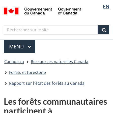
Sélectio
Langua
EN
Aller
Skip
Passer
/
de
selectio
au
to
à
Government
contenu
"About
la
la
of
principal
government"
version
Canada
langue
Search
Recherchez
HTML
sur
simplifiée
Sear
le
Menu
site
MENU
PRINCIPAL
Vous
Canada.ca
Ressources naturelles Canada
êtes
ici
Forêts et foresterie
Rapport sur l'état des forêts au Canada
Les forêts communautaires
participent à