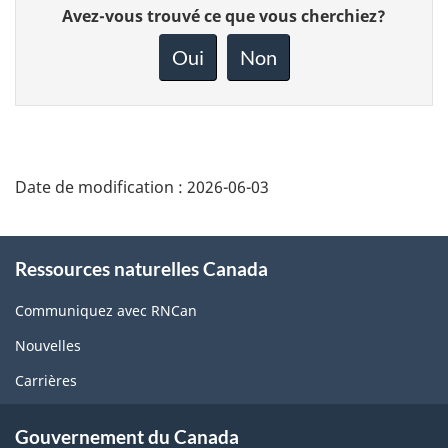
Donnez
Avez-vous trouvé ce que vous cherchiez?
votre
rétroaction
Oui
Non
sur
cette
page
Date de modification :
2026-06-03
About
Ressources naturelles Canada
this
site
Communiquez avec RNCan
Nouvelles
Carrières
Gouvernement du Canada