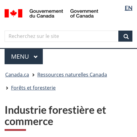
Sélectio
Langua
EN
Aller
Skip
Passer
/
de
selectio
au
to
à
Government
contenu
"About
la
la
of
principal
government"
version
Canada
langue
Search
Recherchez
HTML
sur
simplifiée
Sear
le
Menu
site
MENU
PRINCIPAL
Vous
Canada.ca
Ressources naturelles Canada
êtes
ici
Forêts et foresterie
Industrie forestière et
commerce