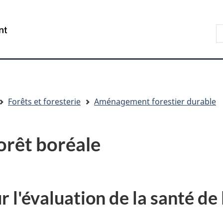
Aller
Skip
Passer
au
to
à
R
/
contenu
"About
la
s
Government
principal
government"
version
le
of
HTML
s
Canada
simplifiée
Forêts et foresterie
Aménagement forestier durable
forêt boréale
ur l'évaluation de la santé de