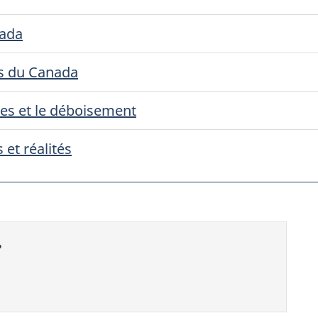
nada
ts du Canada
lles et le déboisement
et réalités
?