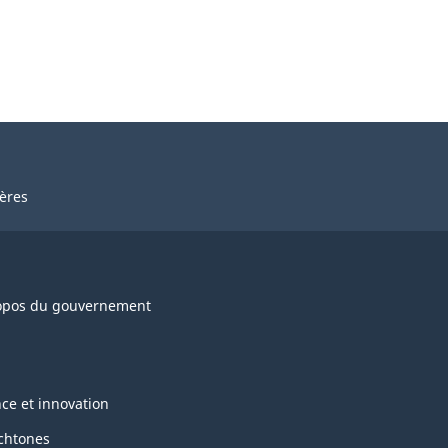
ières
opos du gouvernement
nce et innovation
chtones