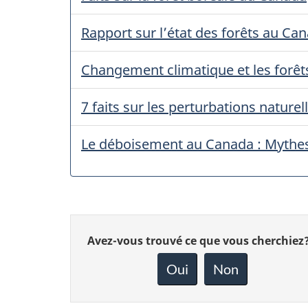
Rapport sur l’état des forêts au Ca
Changement climatique et les forê
7 faits sur les perturbations nature
Le déboisement au Canada : Mythes 
Donnez
Avez-vous trouvé ce que vous cherchiez
votre
rétroaction
Oui
Non
sur
cette