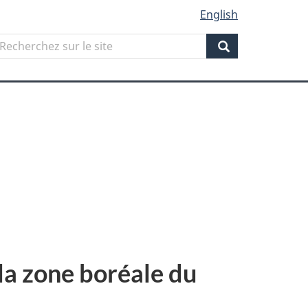
English
Search
echerchez
ur
Search
ite
 la zone boréale du