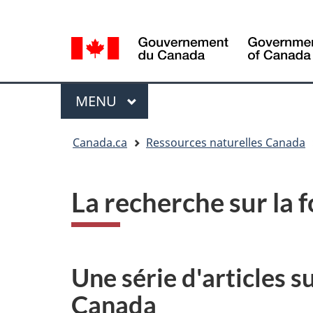
Sélection
Language
de
selection
la
langue
Menu
MENU
PRINCIPAL
Vous
Canada.ca
Ressources naturelles Canada
êtes
ici
La recherche sur la 
Une série d'articles s
Canada