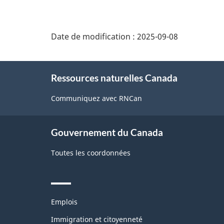
page
Date de modification :
2025-09-08
About
Ressources naturelles Canada
this
site
Communiquez avec RNCan
Gouvernement du Canada
Toutes les coordonnées
Themes
Emplois
and
topics
Immigration et citoyenneté