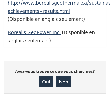
http://www.borealisgeothermal.ca/sustainavi
achievements--results.html
(Disponible en anglais seulement)
Borealis GeoPower Inc.
(Disponible en
anglais seulement)
Donnez
Avez-vous trouvé ce que vous cherchiez?
votre
rétroaction
Oui
Non
sur
cette
page