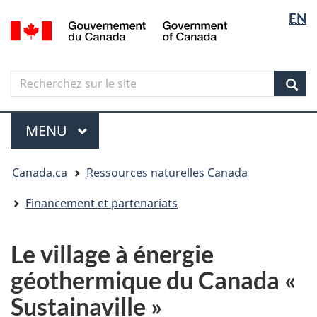
Sélectio
Langua
EN
Aller
Skip
Passer
/
de
selectio
au
to
à
Government
contenu
"About
la
la
of
principal
government"
version
Canada
langue
Search
Recherchez
HTML
sur
simplifiée
Sear
le
Menu
site
MENU
PRINCIPAL
Vous
Canada.ca
Ressources naturelles Canada
êtes
ici
Financement et partenariats
Le village à énergie
géothermique du Canada «
Sustainaville »