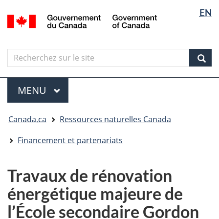
Sélectio
Langua
EN
Aller
Skip
Passer
/
de
selectio
au
to
à
Government
contenu
"About
la
la
of
principal
government"
version
Canada
langue
Search
Recherchez
HTML
sur
simplifiée
Sear
le
Menu
site
MENU
PRINCIPAL
Vous
Canada.ca
Ressources naturelles Canada
êtes
ici
Financement et partenariats
Travaux de rénovation
énergétique majeure de
l’École secondaire Gordon