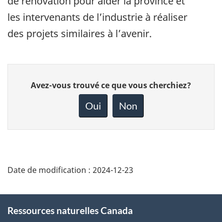
de rénovation pour aider la province et
les intervenants de l’industrie à réaliser
des projets similaires à l’avenir.
Donnez
Avez-vous trouvé ce que vous cherchiez?
votre
rétroaction
Oui
Non
sur
cette
page
Date de modification :
2024-12-23
About
Ressources naturelles Canada
this